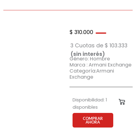
$
310.000
3 Cuotas de
$
103.333
(sin interés)
Género: Hombre
Marca : Armani Exchange
Categoría:Armani
Exchange
Anteojo
Disponibilidad:
1
Carri
de
disponibles
sol
Armani
COMPRAR
AHORA
Exchange
2043
600087