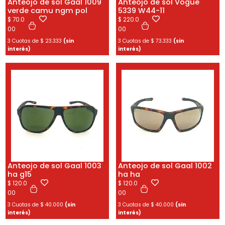
Anteojo de sol Gaal 1009
Anteojo de sol Vogue
verde camu ngm pol
5339 W44-11
$
70.0
$
220.0
00
00
3 Cuotas de
$
23.333
(sin
3 Cuotas de
$
73.333
(sin
interés)
interés)
Anteojo de sol Gaal 1003
Anteojo de sol Gaal 1002
ha g15
ha ha
$
120.0
$
120.0
00
00
3 Cuotas de
$
40.000
(sin
3 Cuotas de
$
40.000
(sin
interés)
interés)