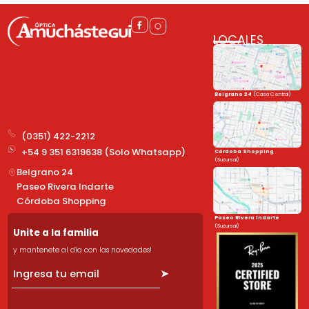
LOCALES
Belgrano 24
(Casa Central)
(0351) 422-2212
+54 9 351 6319638 (Solo Whatsapp)
Córdoba Shopping
(Sucursal)
Belgrano 24
Paseo Rivera Indarte
Córdoba Shopping
Paseo Rivera Indarte
(Sucursal)
Unite a la familia
y mantenete al día con las novedades!
➤