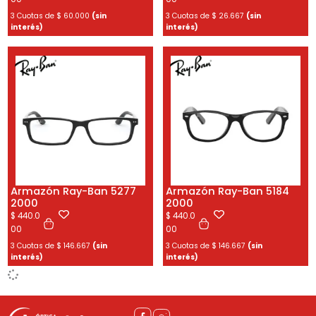
3 Cuotas de
$
60.000
(sin
3 Cuotas de
$
26.667
(sin
interés)
interés)
Armazón Ray-Ban 5277
Armazón Ray-Ban 5184
2000
2000
$
440.0
$
440.0
00
00
3 Cuotas de
$
146.667
(sin
3 Cuotas de
$
146.667
(sin
interés)
interés)