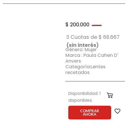
$
200.000
3 Cuotas de
$
66.667
(sin interés)
Género: Mujer
Marca : Paula Cahen D´
Anvers
Categoría:Lentes
recetados
Armazón
Disponibilidad:
1
Carrit
Paula
disponibles
Cahen
D'
COMPRAR
AHORA
Anvers
Vendome
06