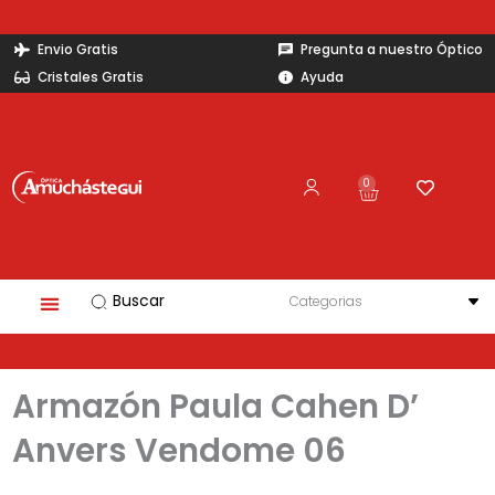
Ir
al
Envio Gratis
Pregunta a nuestro Óptico
contenido
Cristales Gratis
Ayuda
0
Carrito
Search
...
Armazón Paula Cahen D’
Anvers Vendome 06