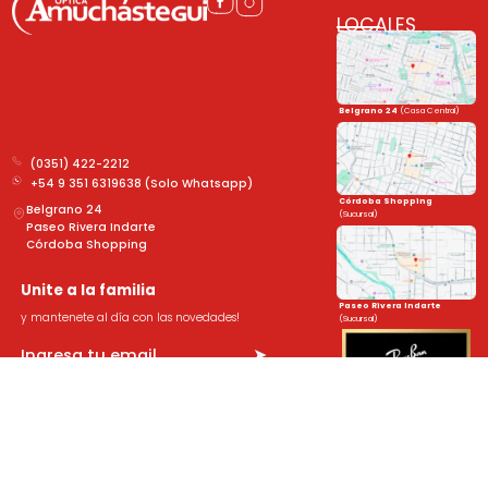
LOCALES
Belgrano 24
(Casa Central)
(0351) 422-2212
+54 9 351 6319638 (Solo Whatsapp)
Córdoba Shopping
Belgrano 24
(Sucursal)
Paseo Rivera Indarte
Córdoba Shopping
Unite a la familia
Paseo Rivera Indarte
y mantenete al día con las novedades!
(Sucursal)
➤
Sobre Nosotros
Legales
Novedades
Formulario de devolución