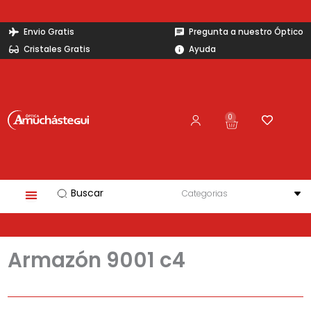
Ir
al
Envio Gratis
Pregunta a nuestro Óptico
contenido
Cristales Gratis
Ayuda
0
Carrito
Search
...
Armazón 9001 c4