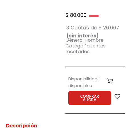
$
80.000
3 Cuotas de
$
26.667
(sin interés)
Género: Hombre
Categoría:Lentes
recetados
Armazón
Disponibilidad:
1
Carrit
9001
disponibles
c4
cantidad
COMPRAR
AHORA
Descripción