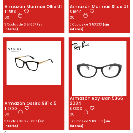
Armazón Mormaii Ollie 01
Armazón Mormaii Slide 01
$
155.0
$
160.0
00
00
3 Cuotas de
$
51.667
(sin
3 Cuotas de
$
53.333
(sin
interés)
interés)
Armazón Ray-Ban 5366
Armazón Ossira 981 c 5
2034
$
230.0
$
330.0
00
00
3 Cuotas de
$
76.667
(sin
3 Cuotas de
$
110.000
(sin
interés)
interés)