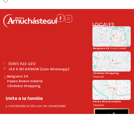
LOCALES
Belgrano 24
(Casa Central)
(0351) 422-2212
+54 9 351 6319638 (Solo Whatsapp)
Córdoba Shopping
Belgrano 24
(Sucursal)
Paseo Rivera Indarte
Córdoba Shopping
Unite a la familia
Paseo Rivera Indarte
(Sucursal)
y mantenete al día con las novedades!
➤