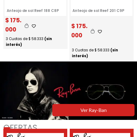
Anteojo de sol Reef 188 C8P
Anteojo de sol Reef 201 C9P
$
175.
$
175.
000
000
3 Cuotas de
$
58.333
(sin
interés)
3 Cuotas de
$
58.333
(sin
interés)
Ver Ray-Ban
OFERTAS