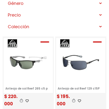
Género
Precio
Colección
Anteojo de sol Reef 265 c5 p
Anteojo de sol Reef 129 c15P
$
220.
$
195.
000
000