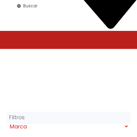
Search
...
Anteojo de
sol Reef
265 c5 p
Filtros
Marca