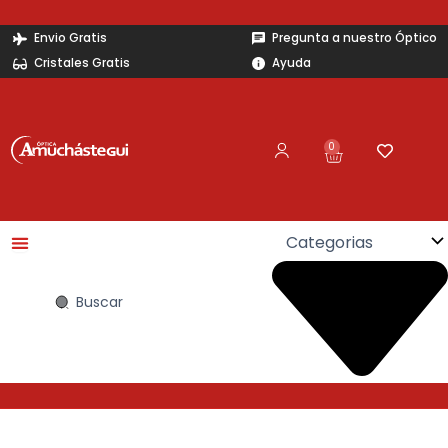
Ir
al
Envio Gratis
Pregunta a nuestro Óptico
contenido
Cristales Gratis
Ayuda
0
Carrito
Search
...
Armazón