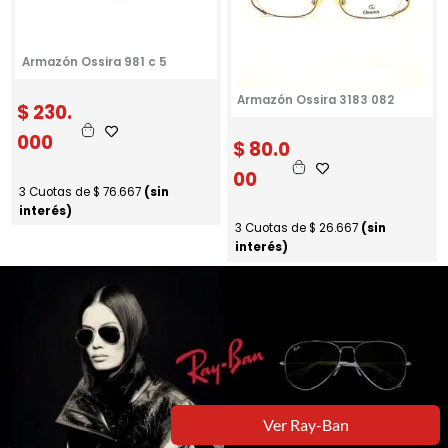
Armazón Ossira 981 c 5
Armazón Ossira 3183 082
$
230.
000
$
80.0
00
3 Cuotas de
$
76.667
(sin
interés)
3 Cuotas de
$
26.667
(sin
interés)
Ver Ray-Ban