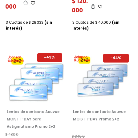
$
120.
000
000
3 Cuotas de
$
28.333
(sin
3 Cuotas de
$
40.000
(sin
interés)
interés)
-43%
-44%
Lentes de contacto Acuvue
Lentes de contacto Acuvue
MOIST 1-DAY para
MOIST 1-DAY Promo 2+2
Astigmatismo Promo 2+2
E
E
$
480.0
E
E
$
340.0